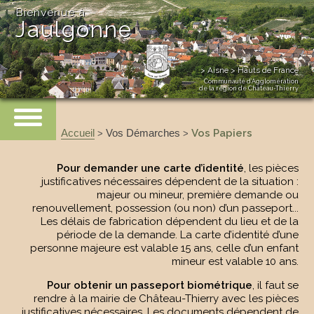
Bienvenue à
Jaulgonne
> Aisne > Hauts de France
Communauté d’Agglomération
de la région de Château-Thierry
Accueil
Vos Démarches
Vos Papiers
>
>
Pour demander une carte d’identité
, les pièces
justificatives nécessaires dépendent de la situation :
majeur ou mineur, première demande ou
renouvellement, possession (ou non) d’un passeport...
Les délais de fabrication dépendent du lieu et de la
période de la demande. La carte d’identité d’une
personne majeure est valable 15 ans, celle d’un enfant
mineur est valable 10 ans.
Pour obtenir un passeport biométrique
, il faut se
rendre à la mairie de Château-Thierry avec les pièces
justificatives nécessaires. Les documents dépendent de