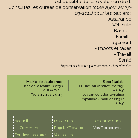
est possible de faire valoir un droit.
Consultez les durées de conservation
(mise à jour au 27-
03-2014)
pour les papiers :
- Assurance
- Véhicule
- Banque
- Famille
- Logement
- Impôts et taxes
- Travail
- Santé
- Papiers d’une personne décédée
Mairie de Jaulgonne
Secrétariat :
Place de la Mairie - 02850
Du lundi au vendredi de 8h30
JAULGONNE
à 11h30
Tél.
03 23 70 24 45
Les samedis des semaines
impaires du mois de 8h30 à
11h30
Accueil
Les Atouts
Les chroniques
La Commune
Projets/Travaux
Vos Démarches
Syndicat scolaire
Vos Loisirs