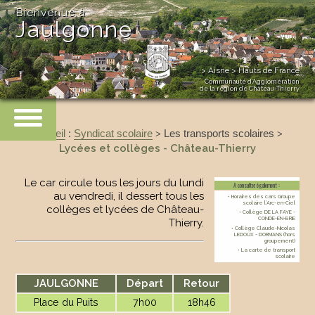
Bienvenue à
Jaulgonne
> Aisne > Hauts de France
Communauté d’Agglomération
de la région de Château-Thierry
Accueil
:
Syndicat scolaire
Les transports scolaires
>
>
Lycées et collèges - Château-Thierry
Le car circule tous les jours du lundi
A consulter également :
au vendredi, il dessert tous les
• Horaires des cars Groupe
scolaire l’Arc-en-Ciel
collèges et lycées de Château-
• Collège DE LA FAYE -
CONDE-EN-BRIE
Thierry.
• Collège Claude-Nicolas
LEDOUX - DORMANS (hors
groupement)
• La carte de transport
scolaire
JAULGONNE
Départ
Retour
Place du Puits
7h00
18h46