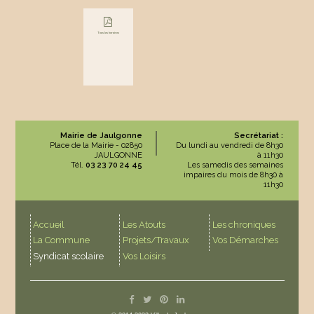
Tous les horaires
Mairie de Jaulgonne
Secrétariat :
Place de la Mairie - 02850
Du lundi au vendredi de 8h30
JAULGONNE
à 11h30
Tél.
03 23 70 24 45
Les samedis des semaines
impaires du mois de 8h30 à
11h30
Accueil
Les Atouts
Les chroniques
La Commune
Projets/Travaux
Vos Démarches
Syndicat scolaire
Vos Loisirs