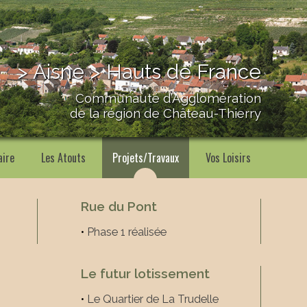
> Aisne > Hauts de France
Communauté d’Agglomération
de la région de Château-Thierry
aire
Les Atouts
Projets/Travaux
Vos Loisirs
Rue du Pont
•
Phase 1 réalisée
Le futur lotissement
•
Le Quartier de La Trudelle