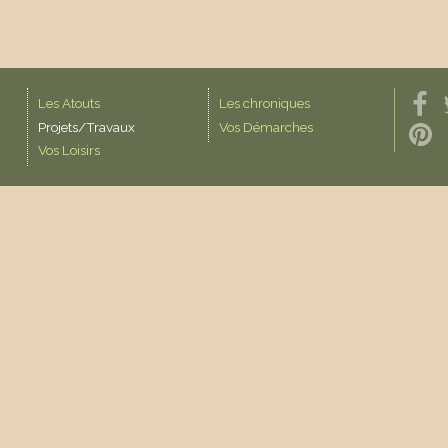
Les Atouts
Les chroniques
Projets/Travaux
Vos Démarches
Vos Loisirs