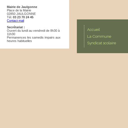
Mairie de Jaulgonne
Place de la Mairie
02850 JAULGONNE
Tél.
03 23 70 24 45
Contact mail
Secrétariat :
Accueil
Ouvert du lundi au vendredi de 8h30 à
11h30
La Commune
Permanences les samedis impairs aux
heures habituelles
Syndicat scolaire