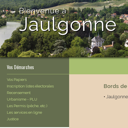
Bienvenue à
Jaulgonne
Vos Démarches
Vos Papiers
Bords de
Inscription listes électorales
Recensement
•
Jaulgonne
Urbanisme - PLU
Les Permis (pêche, etc.)
Les services en ligne
Justice