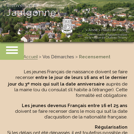
Bienvenue à
Jaulgonne
> Aisne > Hauts de France
Communauté d’Agglomération
de la région de Château-Thierry
Accueil
Vos Démarches
Recensement
>
>
Les jeunes Français de naissance doivent se faire
recenser
entre le jour de leurs 16 ans et le dernier
e
jour du 3
mois qui suit la date anniversaire
auprès de
la mairie (ou du consulat s’il habite à l’étranger). Cette
formalité est obligatoire.
Les jeunes devenus Français entre 16 et 25 ans
doivent se faire recenser dans le mois qui suit la date
d’acquisition de la nationalité française.
Régularisation
Si les délais ont été dépassés, il est toutefois possible de