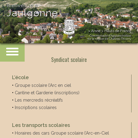
Bienvenue à
Jaulgonne
> Aisne > Hauts de France
Communauté d’Agglomération
de la région de Château-Thierry
Syndicat scolaire
L’école
•
Groupe scolaire l’Arc en ciel
•
Cantine et Garderie (inscriptions)
•
Les mercredis récréatifs
•
Inscriptions scolaires
Les transports scolaires
•
Horaires des cars Groupe scolaire l’Arc-en-Ciel