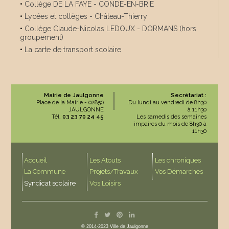
•
Collège DE LA FAYE - CONDE-EN-BRIE
•
Lycées et collèges - Château-Thierry
•
Collège Claude-Nicolas LEDOUX - DORMANS (hors
groupement)
•
La carte de transport scolaire
Mairie de Jaulgonne
Secrétariat :
Place de la Mairie - 02850
Du lundi au vendredi de 8h30
JAULGONNE
à 11h30
Tél.
03 23 70 24 45
Les samedis des semaines
impaires du mois de 8h30 à
11h30
Accueil
Les Atouts
Les chroniques
La Commune
Projets/Travaux
Vos Démarches
Syndicat scolaire
Vos Loisirs
© 2014-2023 Ville de Jaulgonne