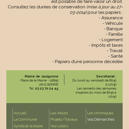
est possible de faire valoir un droit.
Consultez les durées de conservation
(mise à jour au 27-
03-2014)
pour les papiers :
- Assurance
- Véhicule
- Banque
- Famille
- Logement
- Impôts et taxes
- Travail
- Santé
- Papiers d’une personne décédée
Mairie de Jaulgonne
Secrétariat :
Place de la Mairie - 02850
Du lundi au vendredi de 8h30
JAULGONNE
à 11h30
Tél.
03 23 70 24 45
Les samedis des semaines
impaires du mois de 8h30 à
11h30
Accueil
Les Atouts
Les chroniques
La Commune
Projets/Travaux
Vos Démarches
Syndicat scolaire
Vos Loisirs