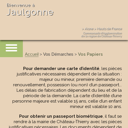
Bienvenue à
Jaulgonne
> Aisne > Hauts de France
Communauté d’Agglomération
de la région de Château-Thierry
Accueil
Vos Démarches
Vos Papiers
>
>
Pour demander une carte d’identité
, les pièces
justificatives nécessaires dépendent de la situation :
majeur ou mineur, première demande ou
renouvellement, possession (ou non) d’un passeport...
Les délais de fabrication dépendent du lieu et de la
période de la demande. La carte d’identité d’une
personne majeure est valable 15 ans, celle d’un enfant
mineur est valable 10 ans.
Pour obtenir un passeport biométrique
, il faut se
rendre à la mairie de Château-Thierry avec les pièces
justificatives nécessaires. Les documents dépendent de