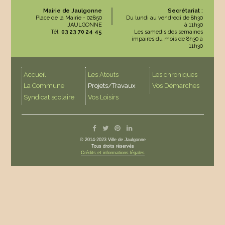
Mairie de Jaulgonne
Secrétariat :
Place de la Mairie - 02850
Du lundi au vendredi de 8h30
JAULGONNE
à 11h30
Tél.
03 23 70 24 45
Les samedis des semaines
impaires du mois de 8h30 à
11h30
Accueil
Les Atouts
Les chroniques
La Commune
Projets/Travaux
Vos Démarches
Syndicat scolaire
Vos Loisirs
© 2014-2023 Ville de Jaulgonne
Tous droits réservés
Crédits et informations légales