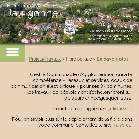
Bienvenue à
Jaulgonne
> Aisne > Hauts de France
Communauté d’Agglomération
de la région de Château-Thierry
Accueil
:
Projets/Travaux
Fibre optique
En savoir plus
>
>
C’est la Communauté d’Agglomération qui a la
compétence « réseaux et services locaux de
communication électronique » pour ses 87 communes,
les travaux de déploiement s’échelonneront sur
plusieurs années,jusqu’en 2022.
Pour tout renseignement,
cliquez ici
Pour en savoir plus sur le déploiement de la fibre dans
votre commune, consultez le site
Raiso 02
.