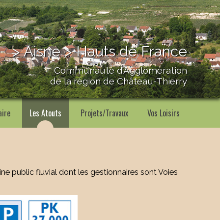
> Aisne > Hauts de France
Communauté d’Agglomération
de la région de Château-Thierry
aire
Les Atouts
Projets/Travaux
Vos Loisirs
e public fluvial dont les gestionnaires sont Voies