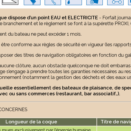
que dispose d’un point EAU et ELECTRICITE
- Forfait journa
le branchement et le règlement se font à la supérette PROXI, 
ent du bateau ne peut excéder 1 mois.
 être conforme aux règles de sécurité en vigueur (les rappor
poser des titres de navigation obligatoires en fonction du gab
aucune clôture, aucun obstacle quelconque ne doit embarrasse
age s’engage à prendre toutes les garanties nécessaires au res
ronnement (notamment la gestion des déchets et des eaux us
eille essentiellement des bateaux de plaisance, de spec
ec ou sans commerces (restaurant, bar associatif…).
 CONCERNES
Longueur de la coque
Titre de navi
 mues exclusivement par l’énergie humaine