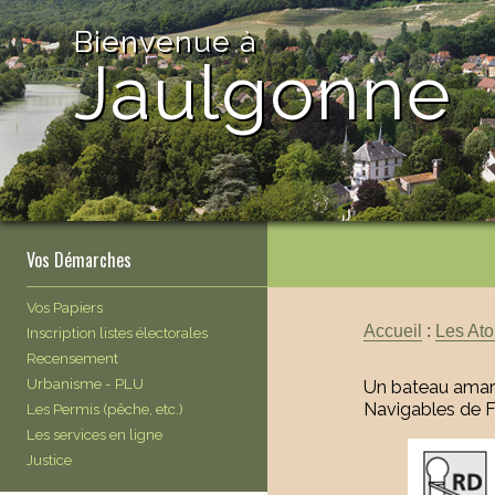
Bienvenue à
Jaulgonne
Vos Démarches
Vos Papiers
Accueil
:
Les Ato
Inscription listes électorales
Recensement
Urbanisme - PLU
Un bateau amarré
Navigables de F
Les Permis (pêche, etc.)
Les services en ligne
Justice