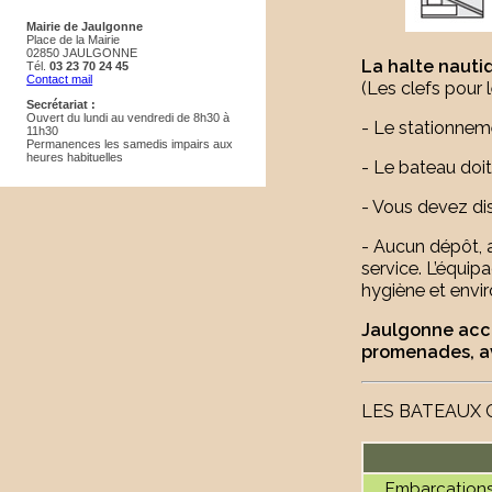
Mairie de Jaulgonne
Place de la Mairie
02850 JAULGONNE
La halte nauti
Tél.
03 23 70 24 45
Contact mail
(Les clefs pour 
Secrétariat :
Ouvert du lundi au vendredi de 8h30 à
- Le stationnem
11h30
Permanences les samedis impairs aux
heures habituelles
- Le bateau doit
- Vous devez dis
- Aucun dépôt, 
service. L’équip
hygiène et envi
Jaulgonne accu
promenades, av
LES BATEAUX
Embarcations