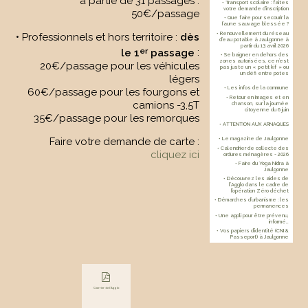
à partie de 31 passages :
• Transport scolaire : faites
votre demande d’inscription
50€/passage
• Que faire pour secourir la
faune sauvage blessée ?
• Renouvellement du réseau
• Professionnels et hors territoire :
dès
d’eau potable à Jaulgonne à
partir du 13 avril 2026
er
le 1
passage
:
• Se baigner en dehors des
zones autorisées, ce n’est
20€/passage pour les véhicules
pas juste un « petit kif » ou
un défi entre potes
légers
• Les infos de la commune
60€/passage pour les fourgons et
• Retour en images et en
camions -3,5T
chanson, sur la journée
citoyenne du 6 juin
35€/passage pour les remorques
• ATTENTION AUX ARNAQUES
Faire votre demande de carte :
• Le magazine de Jaulgonne
• Calendrier de collecte des
cliquez ici
ordures ménagères - 2026
• Faire du Yoga Nidra à
Jaulgonne
• Découvrez les aides de
l’Agglo dans le cadre de
l’opération Zéro déchet
• Démarches d’urbanisme : les
permanences
• Une appli pour être prévenu,
informé…
• Vos papiers d’identité (CNI &
Passeport) à Jaulgonne
Courrier de l’Agglo