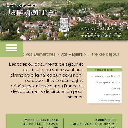
Bienvenue à
Jaulgonne
> Aisne > Hauts de France
Communauté d’Agglomération
de la région de Château-Thierry
Accueil
:
Vos Démarches
Vos Papiers
Titre de séjour
>
>
Les titres ou documents de séjour et
de circulation s’adressent aux
A consulter également :
étrangers originaires d’un pays non-
• Carte nationale d’identité
européen. Il traite des règles
• Passeport biométrique
générales sur le séjour en France et
• Etat civil
des documents de circulation pour
• Casier judiciaire
mineurs.
• Papiers à conserver
Mairie de Jaulgonne
Secrétariat :
Place de la Mairie - 02850
Du lundi au vendredi de 8h30
JAULGONNE
à 11h30