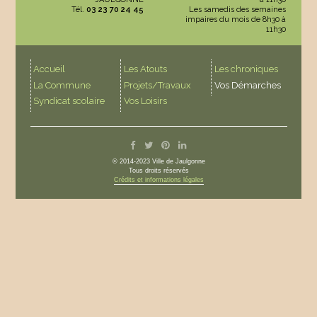
Tél.
03 23 70 24 45
Les samedis des semaines
impaires du mois de 8h30 à
11h30
Accueil
Les Atouts
Les chroniques
La Commune
Projets/Travaux
Vos Démarches
Syndicat scolaire
Vos Loisirs
© 2014-2023 Ville de Jaulgonne
Tous droits réservés
Crédits et informations légales